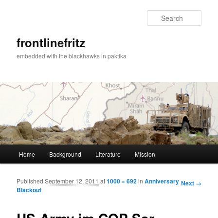
Sear
frontlinefritz
embedded with the blackhawks in paktika
Main menu
Home
Background
Literature
Mission
Skip to primary content
Skip to secondary content
Published
September 12, 2011
at
1000 × 692
in
Anniversary
Image
Next →
Blackout
navigation